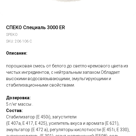
СПЕКО Специаль 3000 ER
SPEKO
SKU:
206 106 С
Описание:
порошковая смесь от белого до светло-кремового цвета из
чистых ингредиентов, с нейтральным запахом.Обладает
высокими водосвязывающими, эмульгирующими и
стабилизационными свойствами.
Дозировка:
5 г/кг массы .
Состав:
Стабилизатор (Е 450i), загустители
(Е 407а, Е 417, Е 425), усилитель вкуса и аромата (Е 621),
эмульгатор (Е 472 а), регуляторы кислотности (Е 451i, Е 330),