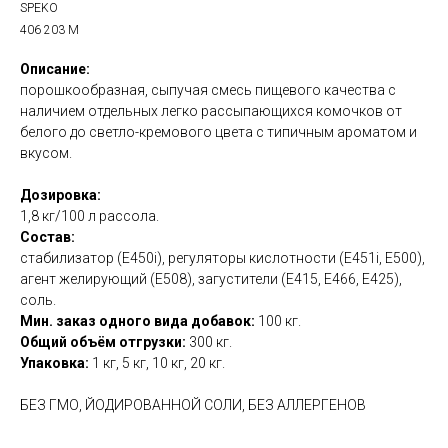
SPEKO
406 203 M
Описание:
порошкообразная, сыпучая смесь пищевого качества с
наличием отдельных легко рассыпающихся комочков от
белого до светло-кремового цвета с типичным ароматом и
вкусом.
Дозировка:
1,8 кг/100 л рассола.
Состав:
стабилизатор (Е450i), регуляторы кислотности (Е451i, Е500),
агент желирующий (Е508), загустители (Е415, Е466, Е425),
соль.
Мин. заказ одного вида добавок:
100 кг.
Общий объём отгрузки:
300 кг.
Упаковка:
1 кг, 5 кг, 10 кг, 20 кг.
БЕЗ ГМО, ЙОДИРОВАННОЙ СОЛИ, БЕЗ АЛЛЕРГЕНОВ