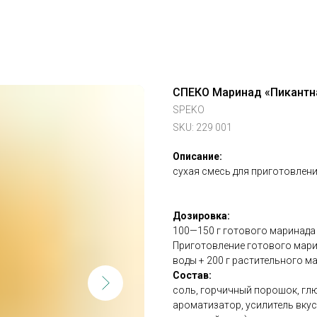
СПЕКО Маринад «Пикантн
SPEKO
SKU:
229 001
Описание:
сухая смесь для приготовлен
Дозировка:
100—150 г готового маринада 
Приготовление готового марин
воды + 200 г растительного ма
Состав:
соль, горчичный порошок, глюко
ароматизатор, усилитель вкуса