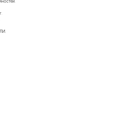
яностей.
г.
.
ЛИ.