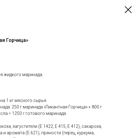
ая Горчица»
ия жидкого маринада.
на 1 кг мясного сырья.
ада: 250 г маринада «Пикантная Горчица» + 800 г
сла = 1250 г готового маринада.
за, загустители (Е 1422, Е 415, Е 412), сахароза,
 и аромата (Е 621), пряности (перец, куркума,